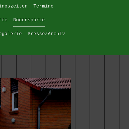
ingszeiten
Termine
rte
Bogensparte
ogalerie
Presse/Archiv