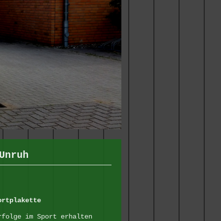
Unruh
ortplakette
rfolge im Sport erhalten